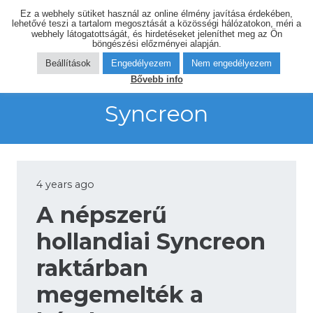
Ez a webhely sütiket használ az online élmény javítása érdekében,
lehetővé teszi a tartalom megosztását a közösségi hálózatokon, méri a
webhely látogatottságát, és hirdetéseket jeleníthet meg az Ön
böngészési előzményei alapján.
Beállítások
Engedélyezem
Nem engedélyezem
Bővebb info
Syncreon
4 years ago
A népszerű
hollandiai Syncreon
raktárban
megemelték a