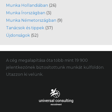
Munka Hollandiában
(26)
Munka Írországban
(3)
Munka Németországban
(9)
Tanácsok és tippek
(37)
Újdonságok
(52)
A cég megalapítása óta több mint 19 900
jelentkezőnek biztosítottunk munkát külföldön.
Utazzon ki velünk.