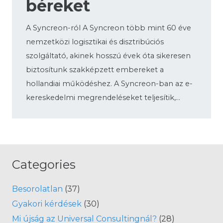
béreket
A Syncreon-ról A Syncreon több mint 60 éve
nemzetközi logisztikai és disztribúciós
szolgáltató, akinek hosszú évek óta sikeresen
biztosítunk szakképzett embereket a
hollandiai működéshez. A Syncreon-ban az e-
kereskedelmi megrendeléseket teljesítik,…
Categories
Besorolatlan
(37)
Gyakori kérdések
(30)
Mi újság az Universal Consultingnál?
(28)