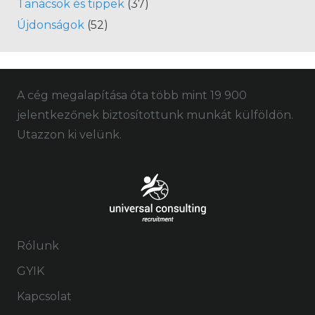
Tanácsok és tippek
(37)
Újdonságok
(52)
A cég megalapítása óta több mint 19 900
jelentkezőnek biztosítottunk munkát külföldön.
Utazzon ki velünk.
Rólunk
GYIK
Kapcsolat