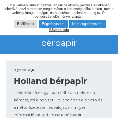
Ez a webhely sütiket használ az online élmény javítása érdekében,
lehetővé teszi a tartalom megosztását a közösségi hálózatokon, méri a
webhely látogatottságát, és hirdetéseket jeleníthet meg az Ön
böngészési előzményei alapján.
Beállítások
Engedélyezem
Nem engedélyezem
Bővebb info
bérpapir
4 years ago
Holland bérpapir
Jelentkezőink gyakran felteszik nekünk a
kérdést, mi a helyzet Hollandiában a bruttó és
a nettó fizetéssel, és valójában milyen
információkat tartalmaz a bérpapir.